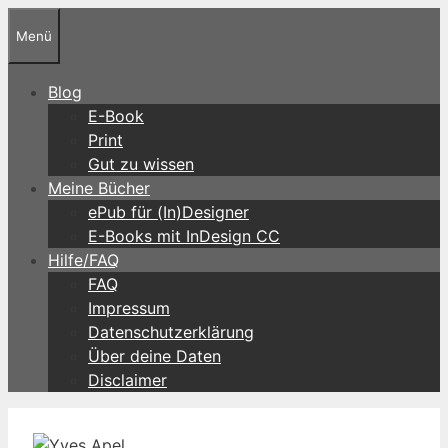
Zum
Menü
Inhalt
springen
Blog
E-Book
Print
Gut zu wissen
Meine Bücher
ePub für (In)Designer
E-Books mit InDesign CC
Hilfe/FAQ
FAQ
Impressum
Datenschutzerklärung
Über deine Daten
Disclaimer