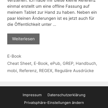
verstehen. Ich habe mir diese kleine Referenz
einmal erstellt um eine offline Fassung auf
meinem Tablet zur Hand zu haben. Neben ein
paar kleinen Änderungen ist es jetzt auch für
die Öffentlichkeit unter …
Weiterlesen
Kategorien
E-Book
Schlagwörter
Cheat Sheet
,
E-Book
,
ePub
,
GREP
,
Handbuch
,
mobi
,
Referenz
,
REGEX
,
Reguläre Ausdrücke
Impressum
Datenschutzerklärung
Privatsphäre-Einstellungen ändern