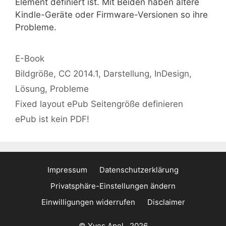
Element definiert ist. Mit Beiden haben ältere
Kindle-Geräte oder Firmware-Versionen so ihre
Probleme.
Kategorien
E-Book
Schlagwörter
Bildgröße
,
CC 2014.1
,
Darstellung
,
InDesign
,
Lösung
,
Probleme
Fixed layout ePub Seitengröße definieren
ePub ist kein PDF!
Impressum
Datenschutzerklärung
Privatsphäre-Einstellungen ändern
Einwilligungen widerrufen
Disclaimer
© Yves Apel . 2026