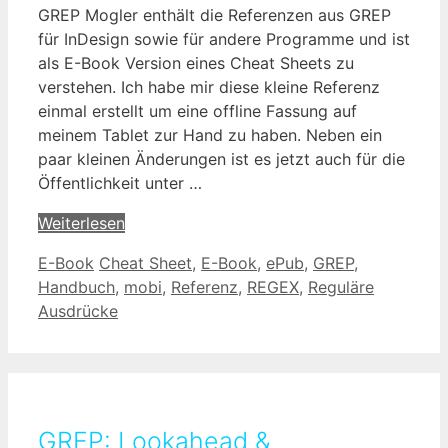
GREP Mogler enthält die Referenzen aus GREP
für InDesign sowie für andere Programme und ist
als E-Book Version eines Cheat Sheets zu
verstehen. Ich habe mir diese kleine Referenz
einmal erstellt um eine offline Fassung auf
meinem Tablet zur Hand zu haben. Neben ein
paar kleinen Änderungen ist es jetzt auch für die
Öffentlichkeit unter …
Weiterlesen
Kategorien
Schlagwörter
E-Book
Cheat Sheet
,
E-Book
,
ePub
,
GREP
,
Handbuch
,
mobi
,
Referenz
,
REGEX
,
Reguläre
Ausdrücke
GREP: Lookahead &