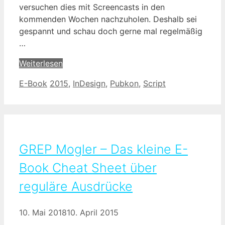
versuchen dies mit Screencasts in den
kommenden Wochen nachzuholen. Deshalb sei
gespannt und schau doch gerne mal regelmäßig
…
Weiterlesen
Kategorien
Schlagwörter
E-Book
2015
,
InDesign
,
Pubkon
,
Script
GREP Mogler – Das kleine E-
Book Cheat Sheet über
reguläre Ausdrücke
10. Mai 2018
10. April 2015