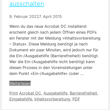
ausschalten
9. Februar 2022
7. April 2015
Wenn du das neue Acrobat DC installierst
erscheint gleich nach jedem Öffnen eines PDFs
ein Fenster mit der Meldung »Inhaltsvorbereitung
– Status«. Diese Meldung benötigt je nach
Dokument ein paar Minuten, wird jedoch nur für
die Ein-/Ausgabehilfe (Barrierefreiheit) benötigt.
Wer die Ein-/Ausgabehilfe nicht benötigt kann
diesen Prozess in den Voreinstellungen unter
dem Punkt »Ein-/Ausgabehilfe« (oder …
Weiterlesen
Kategorien
Schlagwörter
Print
Acrobat DC
,
Ausgabehilfe
,
Barrierefreiheit
,
Eingabehilfe
,
Inhaltsvorbereitung
,
PDF