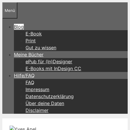
Zum
Menü
Inhalt
springen
Blog
E-Book
Print
Gut zu wissen
Meine Bücher
ePub für (In)Designer
E-Books mit InDesign CC
Hilfe/FAQ
FAQ
Impressum
Datenschutzerklärung
Über deine Daten
Disclaimer