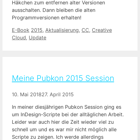
Häkchen zum entfernen alter Versionen
ausschalten. Dann bleiben die alten
Programmversionen erhalten!
Kategorien
Schlagwörter
E-Book
2015
,
Aktualisierung
,
CC
,
Creative
Cloud
,
Update
Meine Pubkon 2015 Session
10. Mai 2018
27. April 2015
In meiner diesjährigen Pubkon Session ging es
um InDesign-Scripte bei der alltäglichen Arbeit.
Leider war auch hier die Zeit wieder viel zu
schnell um und es war mir nicht möglich alle
Scripte zu zeigen. Ich werde allerdings