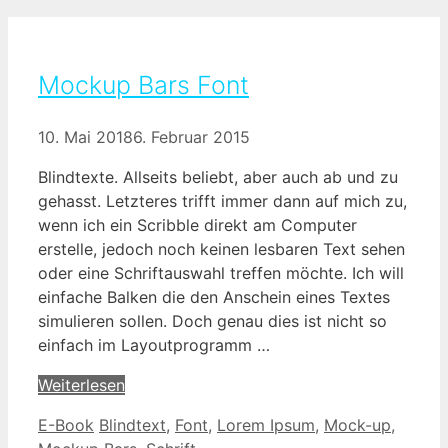
Mockup Bars Font
10. Mai 2018
6. Februar 2015
Blindtexte. Allseits beliebt, aber auch ab und zu
gehasst. Letzteres trifft immer dann auf mich zu,
wenn ich ein Scribble direkt am Computer
erstelle, jedoch noch keinen lesbaren Text sehen
oder eine Schriftauswahl treffen möchte. Ich will
einfache Balken die den Anschein eines Textes
simulieren sollen. Doch genau dies ist nicht so
einfach im Layoutprogramm …
Weiterlesen
Kategorien
Schlagwörter
E-Book
Blindtext
,
Font
,
Lorem Ipsum
,
Mock-up
,