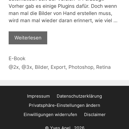
Vorher gab es einige Plugins dafür. Doch wenn
man mal die Bilder von Hand erstellen muss,
wird man mal wieder daran erinnert, wie viel …
Weiterlesen
Kategorien
E-Book
Schlagwörter
@2x
,
@3x
,
Bilder
,
Export
,
Photoshop
,
Retina
Impressum
Datenschutzerklärung
Privatsphäre-Einstellungen ändern
Einwilligungen widerrufen
Disclaimer
© Yves Apel . 2026