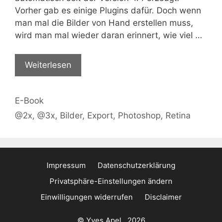
Vorher gab es einige Plugins dafür. Doch wenn
man mal die Bilder von Hand erstellen muss,
wird man mal wieder daran erinnert, wie viel …
Weiterlesen
Kategorien
E-Book
Schlagwörter
@2x
,
@3x
,
Bilder
,
Export
,
Photoshop
,
Retina
Impressum
Datenschutzerklärung
Privatsphäre-Einstellungen ändern
Einwilligungen widerrufen
Disclaimer
© Yves Apel . 2026