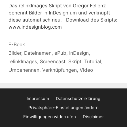
Das relinkImages Skript von Gregor Fellenz
benennt Bilder in InDesign um und verknüpft
diese automatisch neu. Download des Skripts:
www.indesignblog.com
Kategorien
E-Book
Schlagwörter
Bilder
,
Dateinamen
,
ePub
,
InDesign
,
relinkImages
,
Screencast
,
Skript
,
Tutorial
,
Umbenennen
,
Verknüpfungen
,
Video
Impressum
Datenschutzerklärung
Privatsphäre-Einstellungen ändern
Einwilligungen widerrufen
Disclaimer