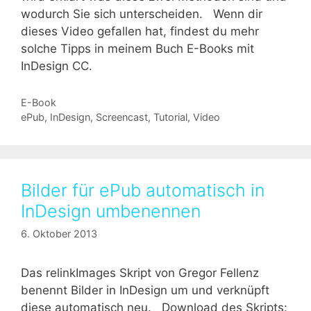
wodurch Sie sich unterscheiden. Wenn dir
dieses Video gefallen hat, findest du mehr
solche Tipps in meinem Buch E-Books mit
InDesign CC.
Kategorien
E-Book
Schlagwörter
ePub
,
InDesign
,
Screencast
,
Tutorial
,
Video
Bilder für ePub automatisch in
InDesign umbenennen
6. Oktober 2013
Das relinkImages Skript von Gregor Fellenz
benennt Bilder in InDesign um und verknüpft
diese automatisch neu. Download des Skripts: