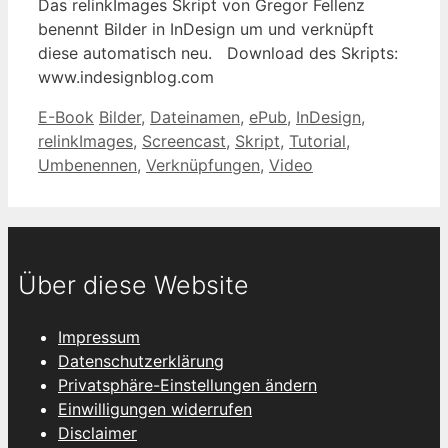
Das relinkImages Skript von Gregor Fellenz
benennt Bilder in InDesign um und verknüpft
diese automatisch neu. Download des Skripts:
www.indesignblog.com
Kategorien
Schlagwörter
E-Book
Bilder
,
Dateinamen
,
ePub
,
InDesign
,
relinkImages
,
Screencast
,
Skript
,
Tutorial
,
Umbenennen
,
Verknüpfungen
,
Video
Über diese Website
Impressum
Datenschutzerklärung
Privatsphäre-Einstellungen ändern
Einwilligungen widerrufen
Disclaimer