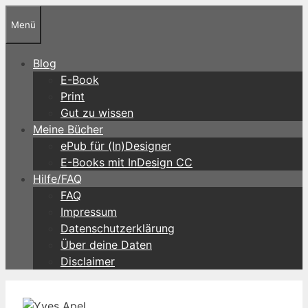
Zum
Menü
Inhalt
springen
Blog
E-Book
Print
Gut zu wissen
Meine Bücher
ePub für (In)Designer
E-Books mit InDesign CC
Hilfe/FAQ
FAQ
Impressum
Datenschutzerklärung
Über deine Daten
Disclaimer